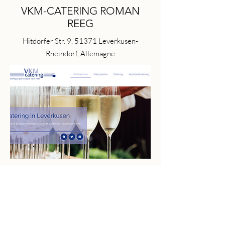
VKM-CATERING ROMAN
REEG
Hitdorfer Str. 9, 51371 Leverkusen-
Rheindorf, Allemagne
VKM Catering in Leverkusen steht für
und individuell abgestimmte
hochwertige
Cateringlösungen. Mit einem Fokus auf
frische und schonend zubereitete Speisen
bietet das Team maßgeschneiderte Menüs