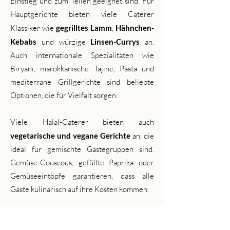
Einstieg und zum Teilen geeignet sind. Für
Hauptgerichte bieten viele Caterer
Klassiker wie
gegrilltes Lamm
,
Hähnchen-
Kebabs
und würzige
Linsen-Currys
an.
Auch internationale Spezialitäten wie
Biryani, marokkanische Tajine, Pasta und
mediterrane Grillgerichte sind beliebte
Optionen, die für Vielfalt sorgen.
Viele Halal-Caterer bieten auch
vegetarische und vegane Gerichte
an, die
ideal für gemischte Gästegruppen sind.
Gemüse-Couscous, gefüllte Paprika oder
Gemüseeintöpfe garantieren, dass alle
Gäste kulinarisch auf ihre Kosten kommen.
Authentische Beilagen und frische