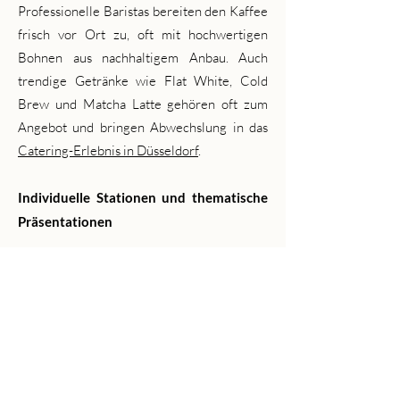
Professionelle Baristas bereiten den Kaffee
frisch vor Ort zu, oft mit hochwertigen
Bohnen aus nachhaltigem Anbau. Auch
trendige Getränke wie Flat White, Cold
Brew und Matcha Latte gehören oft zum
Angebot und bringen Abwechslung in das
Catering-Erlebnis in Düsseldorf
.
Individuelle Stationen und thematische
Präsentationen
Viele Kaffee-Caterer bieten
mobile
Kaffeebars
an, die sich flexibel und stilvoll
an Ihr Event anpassen lassen – ob rustikal,
modern oder elegant. Die Barista-Stationen
sind nicht nur funktional, sondern auch
dekorativ und tragen zum Ambiente bei.