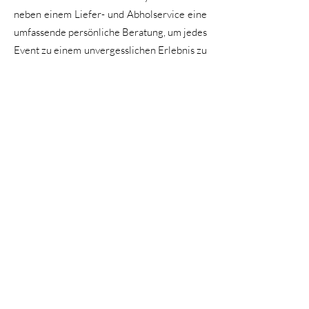
neben einem Liefer- und Abholservice eine
umfassende persönliche Beratung, um jedes
Event zu einem unvergesslichen Erlebnis zu
machen.
Oetzbach GmbH steht für eindrucksvolle
Eventlösungen mit Anspruch und Herz –
perfekt für Unternehmen, die
unvergessliche Momente schaffen
möchten. Wer darüber hinaus das passende
kulinarische Highlight sucht, findet auf der
Seite
Catering in Düsseldorf
eine exklusive
Auswahl an Catering-Services, die jedes
Event geschmackvoll abrunden.