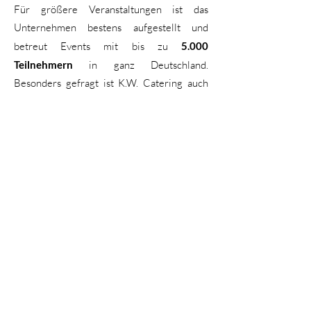
Für größere Veranstaltungen ist das
Unternehmen bestens aufgestellt und
betreut Events mit bis zu
5.000
Teilnehmern
in ganz Deutschland.
Besonders gefragt ist K.W. Catering auch
als
Messecaterer
an Standorten in
Düsseldorf, Köln, Essen und Dortmund. Hier
sorgt das Team für eine reibungslose
Versorgung der Standbesucher und des
Messepersonals.
Von Fingerfood bis zur Fusion Cuisine –
modernes Catering bietet Vielfalt für jeden
Geschmack. Entdecken Sie die besten
Anbieter für
Catering in Düsseldorf
, die mit
kreativen Speisen und außergewöhnlichen
Konzepten begeistern.