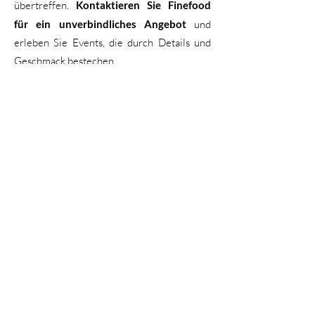
übertreffen.
Kontaktieren Sie Finefood
für ein unverbindliches Angebot
und
erleben Sie Events, die durch Details und
Geschmack bestechen.
Ganz gleich, ob Sie eine private Feier, eine
Firmenveranstaltung oder eine imposante
Hochzeit organisieren – unsere Liste für
Catering in Düsseldorf
präsentiert Ihnen
die besten Anbieter der Region. Mit
herausragendem Service und exquisiten
Menüs sorgen diese Profis dafür, dass Ihr
Event unvergesslich wird. Verlassen Sie sich
auf Experten, um Ihre Gäste zu
beeindrucken und Ihre Veranstaltung zu
einem echten Highlight zu machen!